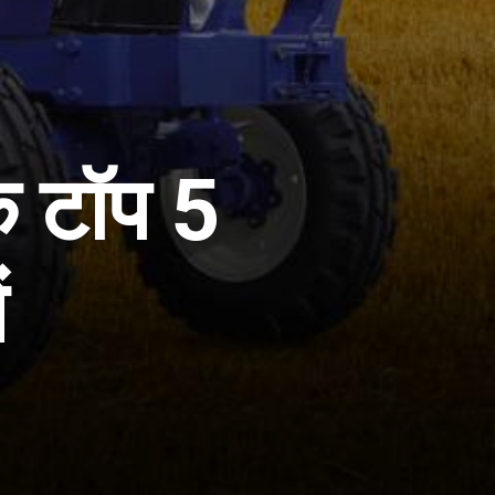
के टॉप 5
ं