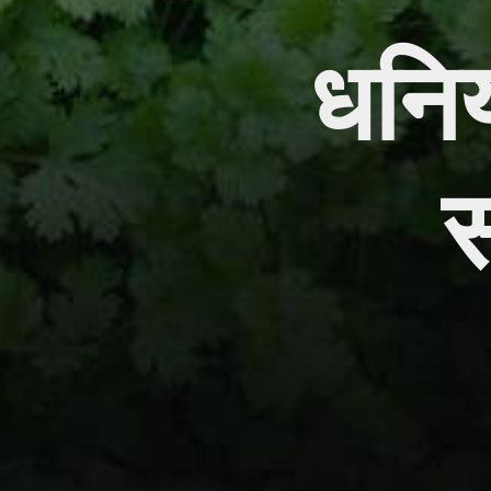
धनिय
स