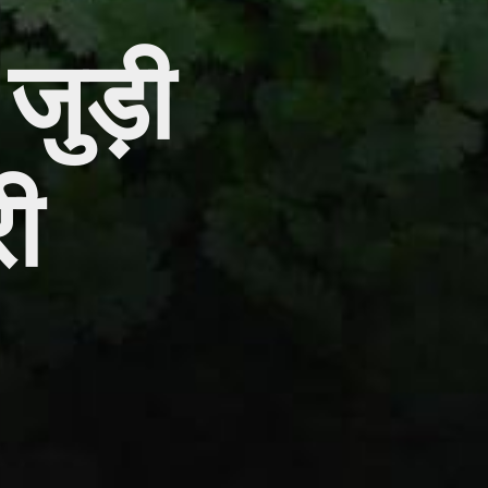
 जुड़ी
री