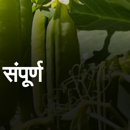
ंपूर्ण