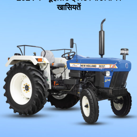
खासियतें