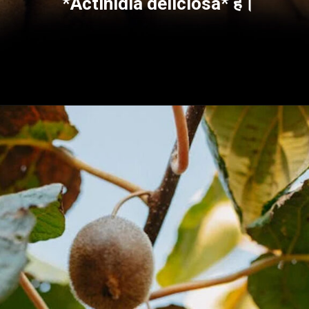
*Actinidia deliciosa* है।