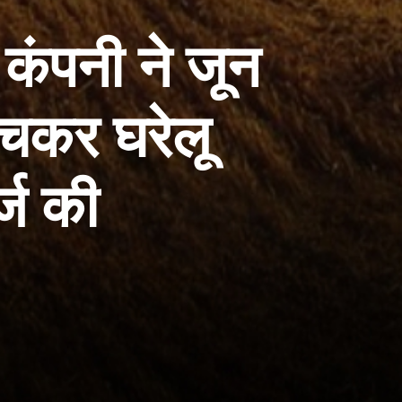
ंपनी ने जून
ेचकर घरेलू
र्ज की