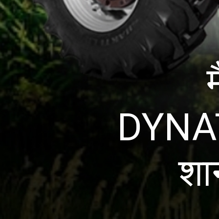
DYNATR
शा