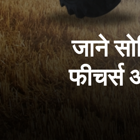
जाने सो
फीचर्स औ