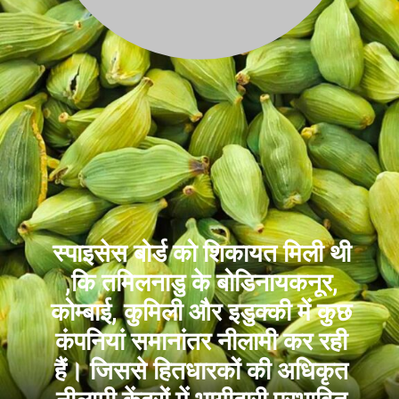
स्पाइसेस बोर्ड को शिकायत मिली थी
,कि तमिलनाडु के बोडिनायकनूर,
कोम्बाई, कुमिली और इडुक्की में कुछ
कंपनियां समानांतर नीलामी कर रही
हैं। जिससे हितधारकों की अधिकृत