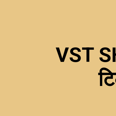
VST SH
टि