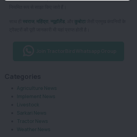
नियमित रूप से साझा किए जाते हैं।
साथ ही
स्वराज
,
महिंद्रा
,
न्यूहॉलैंड
,
और
कुबोटा
जैसी प्रमुख कंपनियों के
ट्रैक्टरों की पूरी जानकारी भी यहां प्राप्त होती है।
Join TractorBird Whatsapp Group
Categories
Agriculture News
Implement News
Livestock
Sarkari News
Tractor News
Weather News