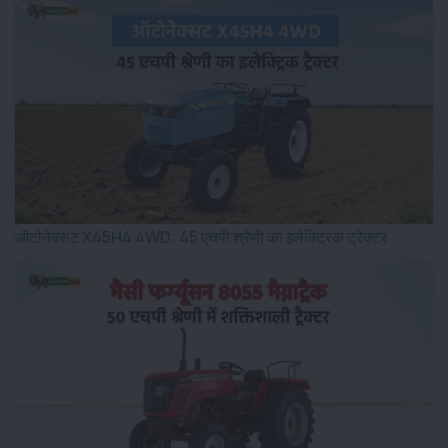
ऑटोनेक्सट X45H4 4WD: 45 एचपी श्रेणी का इलेक्ट्रिक ट्रैक्टर