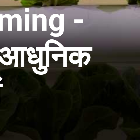
ming -
स आधुनिक
ं