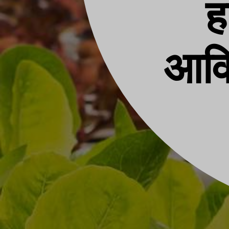
ह
आवि