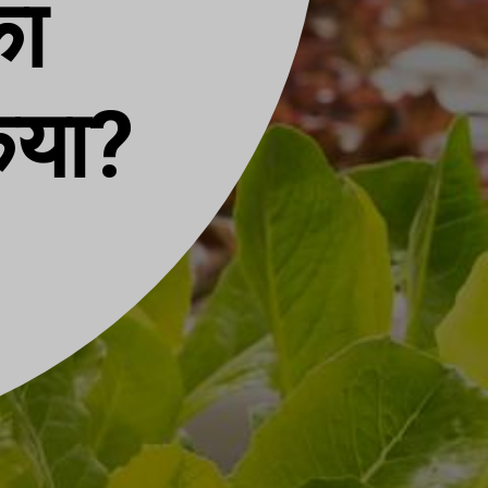
का
िया?