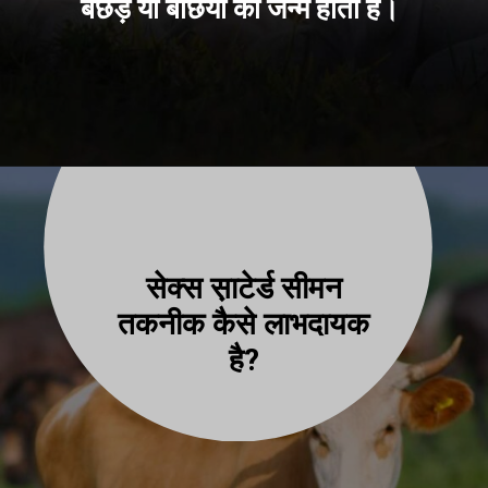
बछड़े या बछिया का जन्म होता है।
सेक्स स़ाटेर्ड सीमन
तकनीक कैसे लाभदायक
है?