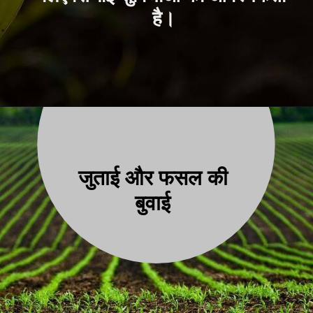
है।
जुताई और फसल की
बुवाई