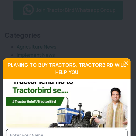
Join TractorBird Whatsapp Group
Categories
Agriculture News
Implement News
Livestock
PLANING TO BUY TRACTORS, TRACTORBIRD WILL
Sarkari News
HELP YOU
Tractor News
Weather News
Similar Posts