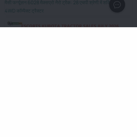
मैसी फर्ग्यूसन 6028 मैक्सप्रो नैरो ट्रैक: 28 एचपी श्रेणी में शक्तिशाली
4WD कॉम्पैक्ट ट्रैक्टर
Escorts Kubota Tractor Sales July 2026: बिक्री में 22% की
शानदार वृद्धि