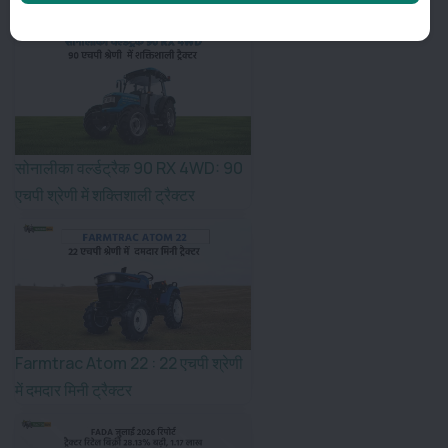
सोनालीका वर्ल्डट्रैक 90 RX 4WD: 90
एचपी श्रेणी में शक्तिशाली ट्रैक्टर
Farmtrac Atom 22 : 22 एचपी श्रेणी
में दमदार मिनी ट्रैक्टर