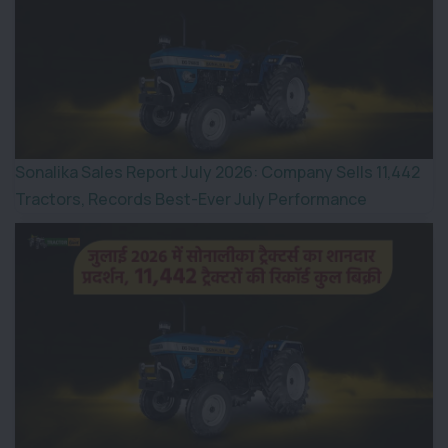
Sonalika Sales Report July 2026: Company Sells 11,442
Tractors, Records Best-Ever July Performance