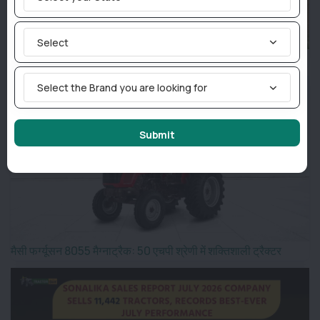
Select
ऑटोनेक्सट X45H4 4WD: 45 एचपी श्रेणी का इलेक्ट्रिक ट्रैक्टर
Select the Brand you are looking for
Submit
मैसी फर्ग्यूसन 8055 मैग्नाट्रैक: 50 एचपी श्रेणी में शक्तिशाली ट्रैक्टर