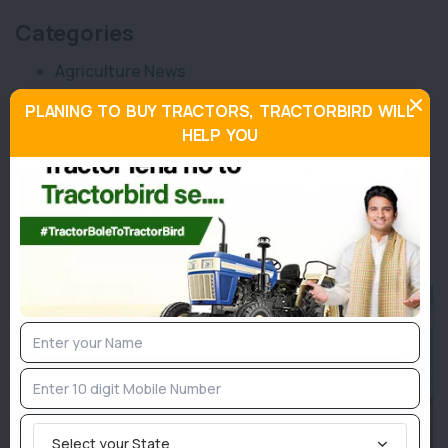
Categories
Agriculture News
Implement News
PLANING TO BUY TRACTORS, TRACTORBIRD WILL
Livestock
HELP YOU
Sarkari News
Tractor News
Weather News
Similar Posts
Select your State