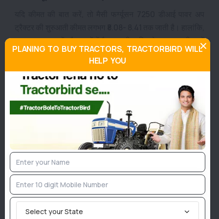
यदि कीमत की बात करें, तो मैसी फर्ग्यूसन 7250 डीआई पावर अप
ट्रैक्टर की शुरुआती कीमत लगभग ₹8.08- 8.41 तक जाती है। हालांकि,
अलग-अलग राज्यों और शहरों में टैक्स व डीलरशिप के अनुसार कीमत में
PLANING TO BUY TRACTORS, TRACTORBIRD WILL
थोड़ा अंतर देखने को मिल सकता है।
HELP YOU
मैसी फर्ग्यूसन 7250 डीआई पावर अप ट्रैक्टर उन किसानों के लिए एक
बेहतरीन विकल्प है, जो कम ईंधन खपत के साथ दमदार पावर और
भरोसेमंद परफॉर्मेंस चाहते हैं। 50 HP का शक्तिशाली इंजन,
SIMPSONS तकनीक, बेहतर माइलेज और मजबूत बिल्ड क्वालिटी इसे
मध्यम से भारी कृषि कार्यों के लिए उपयुक्त बनाती है। कुल मिलाकर, मैसी
फर्ग्यूसन 7250 डीआई पावर अप एक माइलेज-फ्रेंडली, टिकाऊ और
मल्टी-पर्पस ट्रैक्टर है, जो कीमत के हिसाब से बेहतरीन वैल्यू देता है। यदि
आप 50 HP श्रेणी में एक भरोसेमंद, कम मेंटेनेंस और लंबे समय तक साथ
निभाने वाला ट्रैक्टर तलाश रहे हैं, तो यह मॉडल आपकी खेती के लिए एक
समझदारी भरा निवेश साबित हो सकता है।
Select your State
Tractorbird प्लैटफॉर्म आपको खेती-बाड़ी से जुड़ी सभी ताज़ा