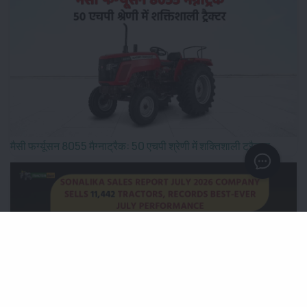
मैसी फर्ग्यूसन 8055 मैग्नाट्रैक: 50 एचपी श्रेणी में शक्तिशाली ट्रैक्टर