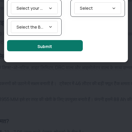
 और रिवर्स स्पीड 2.80 - 10.16 किमी/घंटा है। सुरक्षा और बेहतर कंट्रोल के लिए
ब्रेक दिए गए हैं, जो लंबे समय तक भरोसेमंद प्रदर्शन करते हैं।
Select your State
Select
ाइज और स्टीयरिंग
Select the Brand you are looking for
 के टायर 13.6 x 28/ 14.9x28 साइज के दिए गए हैं। स्टीयरिंग की बात करें तो पा
िससे ट्रैक्टर चलाना आसान और आरामदायक बनता है।
Submit
क्स, लिफ्टिंग क्षमता और अन्य फीचर्स
िक 24 / लिफ्ट-ओ-मटिक, हाइट लिमिटर, DRC वाल्व और आइसोलेटर वाल्व के साथ उन्न
पकरणों को उठाने में सक्षम बनाती है।
ट्रैक्टर में 46 लीटर की बड़ी फ्यूल टैंक क्षमता द
।
 1955 MM इसे हर तरह की खेती के लिए उपयुक्त बनाते हैं। कंपनी इसमें 88 Ah की 
कीमत?
₹ 6.79 - 7.06 लाख रुपये (एक्स-शोरूम) के बीच है।