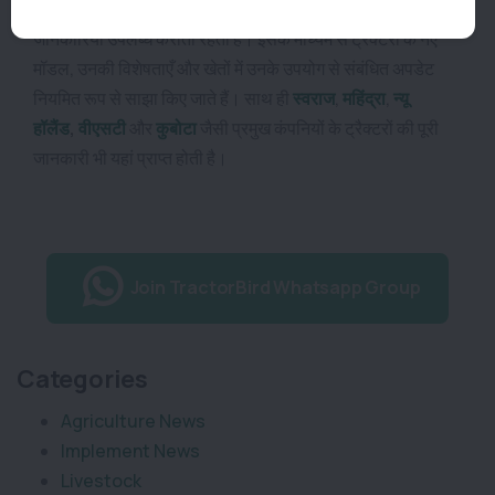
Tractorbird प्लैटफॉर्म आपको खेती-बाड़ी से जुड़ी सभी ताज़ा
जानकारियां उपलब्ध कराता रहता है। इसके माध्यम से
ट्रैक्टरों
के नए
मॉडल, उनकी विशेषताएँ और खेतों में उनके उपयोग से संबंधित अपडेट
नियमित रूप से साझा किए जाते हैं। साथ ही
स्वराज
,
महिंद्रा
,
न्यू
हॉलैंड
,
वीएसटी
और
कुबोटा
जैसी प्रमुख कंपनियों के ट्रैक्टरों की पूरी
जानकारी भी यहां प्राप्त होती है।
Join TractorBird Whatsapp Group
Categories
Agriculture News
Implement News
Livestock