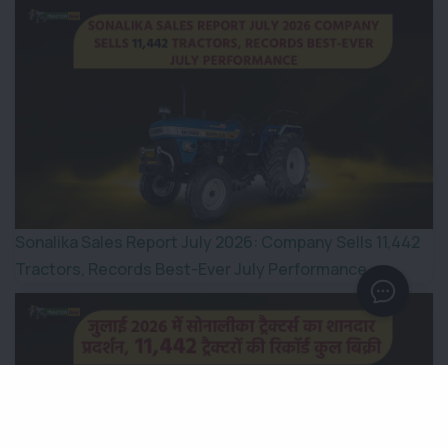
Sonalika Sales Report July 2026: Company Sells 11,442
Tractors, Records Best-Ever July Performance