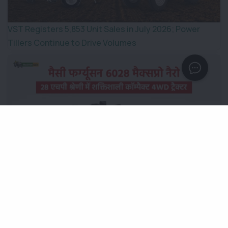
VST Registers 5,853 Unit Sales in July 2026; Power
Tillers Continue to Drive Volumes
मैसी फर्ग्यूसन 6028 मैक्सप्रो नैरो ट्रैक: 28 एचपी श्रेणी में शक्तिशाली
4WD कॉम्पैक्ट ट्रैक्टर