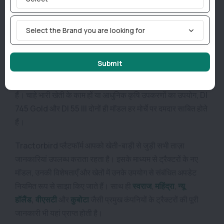
है।
DI 745 Gold – 55 लीटर
Select the Brand you are looking for
DI 55 III – 65 लीटर
Submit
सोनालिका गोल्ड सीरीज़ उन किसानों के लिए बेहतरीन विकल्प है, जो
ज्यादा पावर, आधुनिक टेक्नोलॉजी, शानदार लुक और कम मेंटेनेंस चाहते
हैं। चाहे भारी खेती के काम हों या आधुनिक कृषि उपकरणों का उपयोग, DI
745 Gold और DI 55 III दोनों ही मॉडल हर मोर्चे पर दमदार साबित होते
हैं।
Tractorbird प्लैटफॉर्म आपको खेती-बाड़ी से जुड़ी सभी ताज़ा
जानकारियां उपलब्ध कराता रहता है। इसके माध्यम से
ट्रैक्टरों
के नए
मॉडल, उनकी विशेषताएँ और खेतों में उनके उपयोग से संबंधित अपडेट
नियमित रूप से साझा किए जाते हैं। साथ ही
स्वराज
,
महिंद्रा
,
न्यू
हॉलैंड
,
वीएसटी
और
कुबोटा
जैसी प्रमुख कंपनियों के ट्रैक्टरों की पूरी
जानकारी भी यहां प्राप्त होती है।