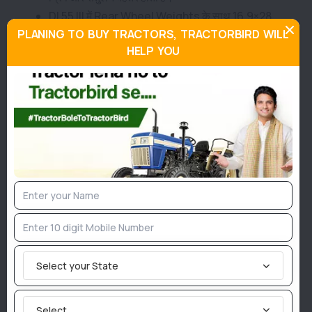
DI 55 III में Rear Wheel Weights के साथ 16.9×28
PLANING TO BUY TRACTORS, TRACTORBIRD WILL
टायर्स, जो खेत में ज्यादा ट्रैक्शन देते हैं।
HELP YOU
Robust Backend और Heavy Duty Hydraulic
Linkages लंबे समय तक भरोसेमंद परफॉर्मेंस सुनिश्चित करते
हैं।
सोनालीका गोल्ड सीरीज़ स्मार्ट टेक्नोलॉजी और
वारंटी
स्काई स्मार्ट Telematics से ट्रैक्टर की परफॉर्मेंस, लोकेशन और
सर्विस से जुड़ी जानकारी आसानी से मिलती है।
6 साल की वारंटी और 400 घंटे का सर्विस इंटरवल, जो किसानों के रख-
रखाव खर्च को कम करता है।
Select your State
सोनालीका गोल्ड सीरीज़ फ्यूल टैंक क्षमता
लंबे समय तक बिना रुके काम करने के लिए पर्याप्त फ्यूल टैंक दिया गया
Select