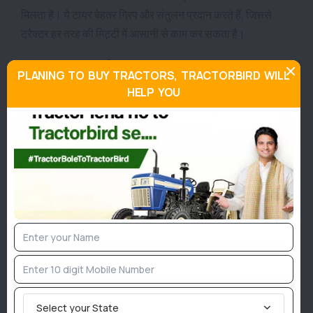
मिलता है। ये टायर बेहतर ग्रिप और संतुलन प्रदान करते हैं, जिससे
ट्रैक्टर हर तरह की मिट्टी में आसानी से काम कर सकता है।
स्वराज 733 FE कीमत?
PLANING TO BUY TRACTORS, TRACTORBIRD WILL
भारत में Swaraj 733 FE ट्रैक्टर की कीमत लगभग ₹5.27 लाख से
HELP YOU
₹5.49 लाख के बीच है। यह कीमत इसके फीचर्स और प्रदर्शन को देखते
हुए काफी किफायती मानी जाती है, जिससे यह छोटे और मध्यम किसानों के
लिए एक अच्छा विकल्प बनता है।
Swaraj 733 FE एक मजबूत, भरोसेमंद और किफायती ट्रैक्टर है, जो
35 एचपी श्रेणी में बेहतरीन प्रदर्शन देता है। इसका पावरफुल इंजन,
अच्छा माइलेज, मजबूत हाइड्रोलिक्स और आसान ऑपरेशन इसे किसानों
के लिए एक आदर्श विकल्प बनाते हैं। यदि आप एक ऐसा ट्रैक्टर चाहते हैं
जो कम लागत में अधिक काम कर सके, तो Swaraj 733 FE आपके लिए
एक सही चुनाव साबित हो सकता है।
Select your State
Tractorbird प्लैटफॉर्म आपको खेती-बाड़ी से जुड़ी सभी ताज़ा