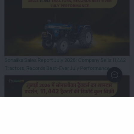
Sonalika Sales Report July 2026: Company Sells 11,442
Tractors, Records Best-Ever July Performance