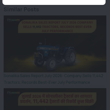
Similar Posts
Sonalika Sales Report July 2026: Company Sells 11,442
Tractors, Records Best-Ever July Performance