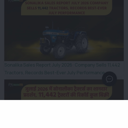
Sonalika Sales Report July 2026: Company Sells 11,442
Tractors, Records Best-Ever July Performance