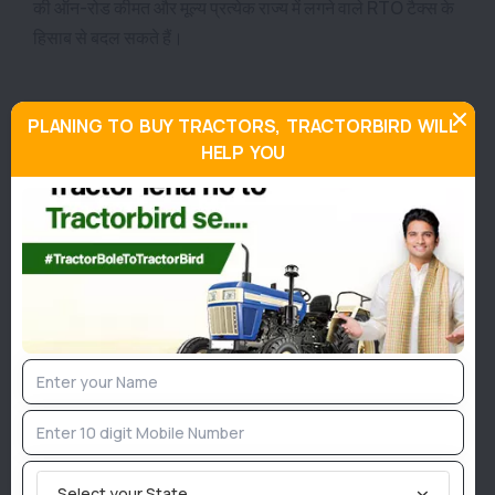
की ऑन-रोड कीमत और मूल्य प्रत्येक राज्य में लगने वाले RTO टैक्स के
हिसाब से बदल सकते हैं।
PLANING TO BUY TRACTORS, TRACTORBIRD WILL
HELP YOU
Join TractorBird Whatsapp Group
Categories
Agriculture News
Implement News
Livestock
Sarkari News
Tractor News
Select your State