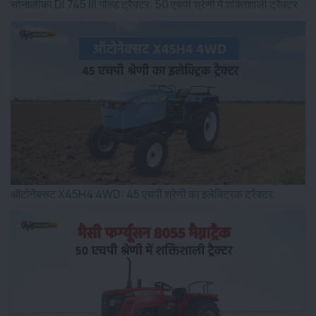
सोनालीका DI 745 III गोल्ड ट्रैक्टर: 50 एचपी श्रेणी में शक्तिशाली ट्रैक्टर
ऑटोनेक्सट X45H4 4WD: 45 एचपी श्रेणी का इलेक्ट्रिक ट्रैक्टर