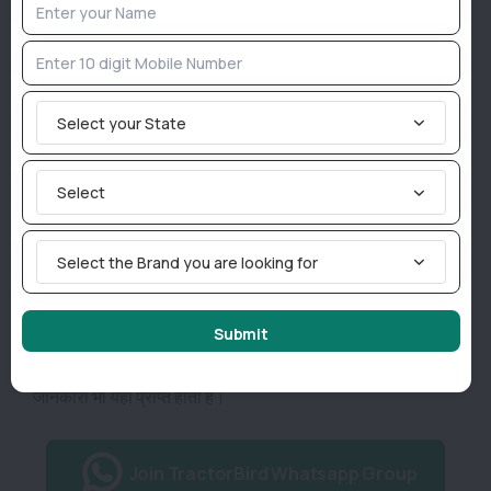
शोरूम कीमत लगभग 6.81 लाख रुपये से शुरू होकर 7.09 लाख रुपये
तक जाती है। हालांकि, अलग-अलग राज्यों, जिलों और डीलरशिप के
अनुसार इसकी कीमत में थोड़ा बहुत अंतर देखने को मिल सकता है।
Select your State
अपने दमदार इंजन, आधुनिक फीचर्स और भरोसेमंद प्रदर्शन के चलते यह
ट्रैक्टर मध्यम श्रेणी के किसानों के लिए एक किफायती और लाभदायक
Select
विकल्प साबित हो सकता है।
Tractorbird प्लैटफॉर्म आपको खेती-बाड़ी से जुड़ी सभी ताज़ा
Select the Brand you are looking for
जानकारियां उपलब्ध कराता रहता है। इसके माध्यम से
ट्रैक्टरों
के नए
मॉडल, उनकी विशेषताएँ और खेतों में उनके उपयोग से संबंधित अपडेट
Submit
नियमित रूप से साझा किए जाते हैं। साथ ही
स्वराज
,
महिंद्रा
,
न्यू
हॉलैंड
,
वीएसटी
और
कुबोटा
जैसी प्रमुख कंपनियों के ट्रैक्टरों की पूरी
जानकारी भी यहां प्राप्त होती है।
Join TractorBird Whatsapp Group