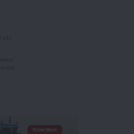
रैक 434
शेषताएँ
 कंपनियों