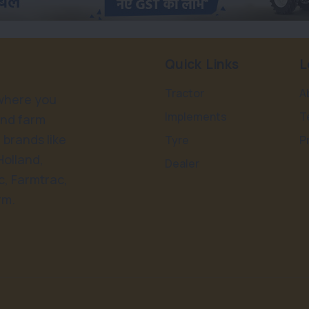
Quick Links
L
Tractor
A
 where you
Implements
T
and farm
 brands like
Tyre
P
Holland,
Dealer
, Farmtrac,
rm.