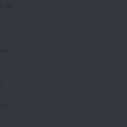
ायर साइज
ोग्य
षता
वरट्रैक