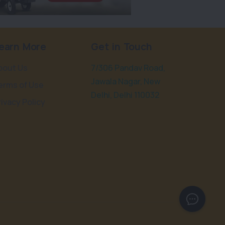
earn More
Get in Touch
bout Us
7/306 Pandav Road,
Jawala Nagar, New
erms of Use
Delhi, Delhi 110032
rivacy Policy