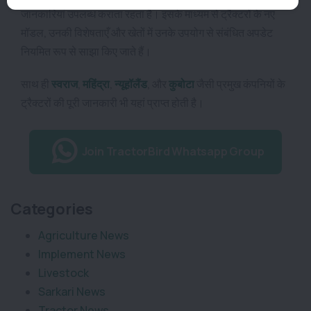
जानकारियां उपलब्ध कराता रहता है। इसके माध्यम से ट्रैक्टरों के नए
मॉडल, उनकी विशेषताएँ और खेतों में उनके उपयोग से संबंधित अपडेट
नियमित रूप से साझा किए जाते हैं।
साथ ही
स्वराज
,
महिंद्रा
,
न्यूहॉलैंड
,
और
कुबोटा
जैसी प्रमुख कंपनियों के
ट्रैक्टरों की पूरी जानकारी भी यहां प्राप्त होती है।
Join TractorBird Whatsapp Group
Categories
Agriculture News
Implement News
Livestock
Sarkari News
Tractor News