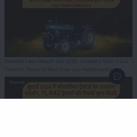
Sonalika Sales Report July 2026: Company Sells 11,442
Tractors, Records Best-Ever July Performance