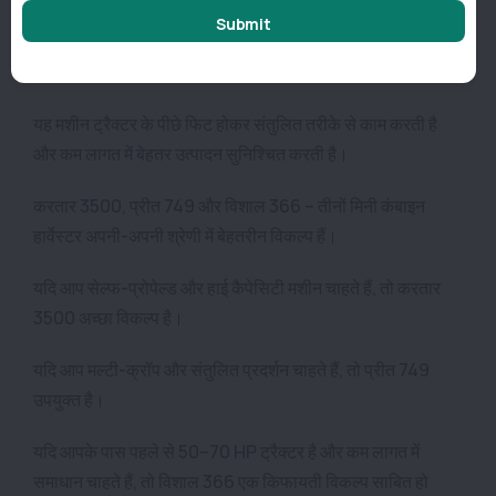
लंबाई: लगभग 7595 मिमी
Submit
चौड़ाई: 4345 मिमी
ऊंचाई: 3464 मिमी
यह मशीन ट्रैक्टर के पीछे फिट होकर संतुलित तरीके से काम करती है
और कम लागत में बेहतर उत्पादन सुनिश्चित करती है।
करतार 3500, प्रीत 749 और विशाल 366 – तीनों मिनी कंबाइन
हार्वेस्टर अपनी-अपनी श्रेणी में बेहतरीन विकल्प हैं।
यदि आप सेल्फ-प्रोपेल्ड और हाई कैपेसिटी मशीन चाहते हैं, तो करतार
3500 अच्छा विकल्प है।
यदि आप मल्टी-क्रॉप और संतुलित प्रदर्शन चाहते हैं, तो प्रीत 749
उपयुक्त है।
यदि आपके पास पहले से 50–70 HP ट्रैक्टर है और कम लागत में
समाधान चाहते हैं, तो विशाल 366 एक किफायती विकल्प साबित हो