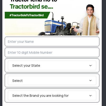
कटिंग चौड़ाई करीब 3660 मिमी है।
प्रमुख स्पेसिफिकेशन और फीचर्स
ट्रैक्टर आवश्यकता: 50–70 HP
कटर बार चौड़ाई: लगभग 12 फीट
नाइफ ब्लेड: 50 सेरेटेड ब्लेड
थ्रेशिंग ड्रम:
गेहूं के लिए रैस्प बार टाइप
Select your State
धान के लिए पेग टूथ टाइप
ड्रम चौड़ाई: 1145 मिमी
Select
स्ट्रॉ वॉकर: 5 (3560 मिमी लंबाई, 6 स्टेप्स डिजाइन)
Select the Brand you are looking for
मशीन आयाम