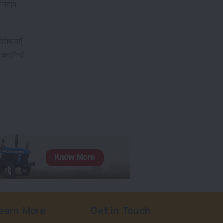
्ण कदम
िशेषताएँ
 कंपनियों
earn More
Get in Touch