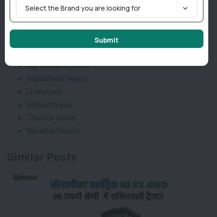
Join TractorBird Whatsapp Group
Select the Brand you are looking for
Submit
Categories
Agriculture News
Implement News
Livestock
Sarkari News
Tractor News
Weather News
Similar Posts