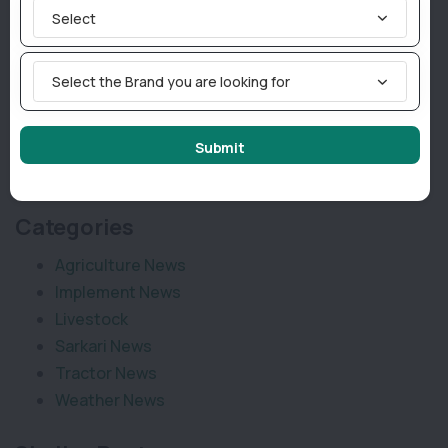
Select
अफ्रीका, दक्षिण-पूर्व एशिया और लैटिन अमेरिका जैसे क्षेत्रों में भारतीय
ट्रैक्टरों की बढ़ती लोकप्रियता इस उद्योग को वैश्विक स्तर पर नई
ऊंचाइयों तक ले जाने में सहायक होगी।
Select the Brand you are looking for
Join TractorBird Whatsapp Group
Submit
Categories
Agriculture News
Implement News
Livestock
Sarkari News
Tractor News
Weather News