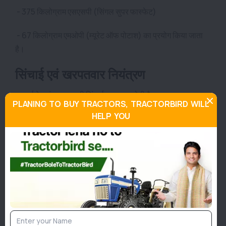
- 375 किलोग्राम एसएसपी (सिंगल सुपर फास्फेट)
- 67 किलोग्राम एमओपी (म्यूरेट ऑफ पोटाश) का प्रयोग किया जाता
है।
सिंचाई एवं खरपतवार नियंत्रण
- बुवाई के तुरंत बाद हल्की सिंचाई आवश्यक होती है।
PLANING TO BUY TRACTORS, TRACTORBIRD WILL
HELP YOU
- बरसात के मौसम में अतिरिक्त सिंचाई की जरूरत नहीं होती, लेकिन लंबी
सूखी अवधि में सिंचाई आवश्यक होती है।
- जलभराव से बचाने के लिए खेत में उचित जल निकासी की व्यवस्था होनी
चाहिए।
- 2-3 बार निंदाई-गुड़ाई करके खरपतवार नियंत्रण किया जाता है।
कीट एवं रोग प्रबंधन