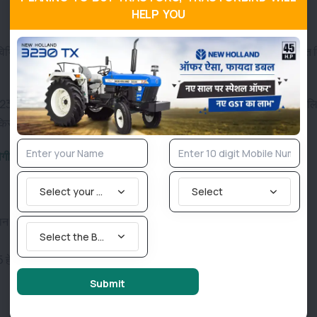
HELP YOU
विभिन्न सिंचाई तकनीकों पर कुल 2121.66 लाख रुपये की राशि का अनुदान स्वीकृत 
ए 23.20 लाख, मिनी स्प्रिंकलर के लिए 484.81 लाख और स्प्रिंकलर तकनीक के ल
किसानों से ऑनलाइन आवेदन आमंत्रित किए गए हैं।
लेगी 80% सब्सिडी, जल्द करें आवेदन
Select your State
Select
िसान: 75% तक अनुदान
Select the Brand you are looking for
हेक्टेयर तक भूमि पर सूक्ष्म सिंचाई संयंत्र लगाने पर यह लाभ मिलेगा।
Submit