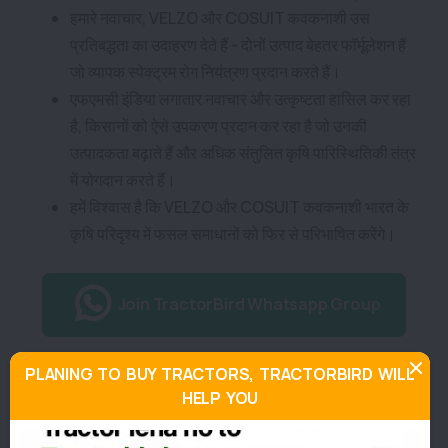
हमारे नवाचार, VELZO और COSUIT कवकनाशी उस
प्रतिबद्धता का उदाहरण देते हैं - दोनों उत्पाद बेहतर फॉर्मूलेशन हैं
जो व्यापक स्पेक्ट्रम रोग नियंत्रण प्रदान करते हैं।
एफएमसी इंडिया लगातार नवाचार और उत्कृष्टता हासिल कर रहा
है, किसानों को ऐसे उपकरण प्रदान कर रहा है जो उनकी
उत्पादकता बढ़ाते हैं और अधिक संतुलित कृषि पारिस्थितिकी तंत्र
में योगदान करते हैं।
हमें विश्वास है कि VELZO और COSUIT कवकनाशी भारत के
कृषि परिदृश्य में फसल समाधानों को फिर से परिभाषित करेंगे।
Join TractorBird Whatsapp Group
PLANING TO BUY TRACTORS, TRACTORBIRD WILL
Categories
HELP YOU
Agriculture News