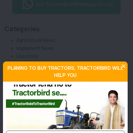
Join TractorBird Whatsapp Group
Categories
Agriculture News
Implement News
Livestock
Sarkari News
PLANING TO BUY TRACTORS, TRACTORBIRD WILL
Tractor News
HELP YOU
Weather News
Similar Posts