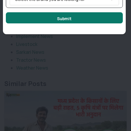
Categories
Submit
Agriculture News
Implement News
Livestock
Sarkari News
Tractor News
Weather News
Similar Posts