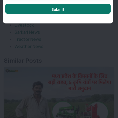
Categories
Submit
Agriculture News
Implement News
Livestock
Sarkari News
Tractor News
Weather News
Similar Posts