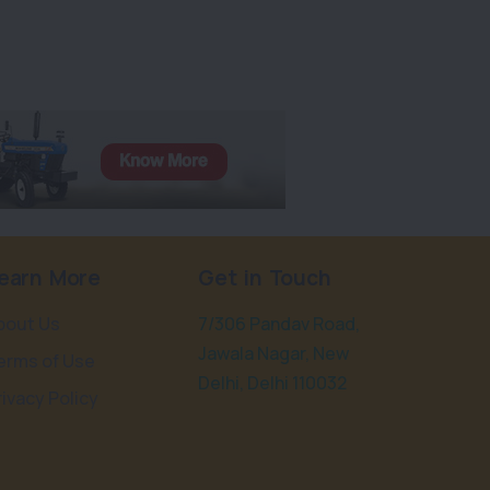
earn More
Get in Touch
bout Us
7/306 Pandav Road,
Jawala Nagar, New
erms of Use
Delhi, Delhi 110032
rivacy Policy