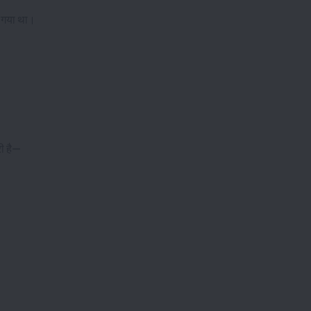
 गया था
।
ी है—