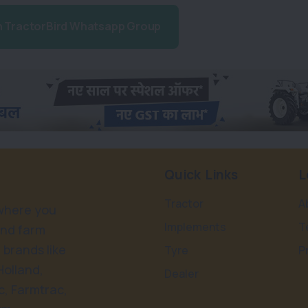
n TractorBird Whatsapp Group
Quick Links
L
Tractor
A
 where you
Implements
T
and farm
 brands like
Tyre
P
Holland,
Dealer
, Farmtrac,