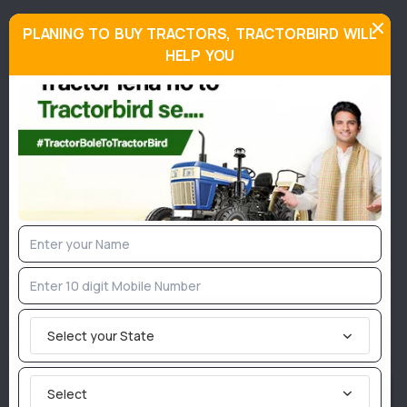
PLANING TO BUY TRACTORS, TRACTORBIRD WILL
HELP YOU
Join TractorBird Whatsapp Group
Categories
Agriculture News
Implement News
Livestock
Sarkari News
Tractor News
Weather News
Select your State
Similar Posts
Select