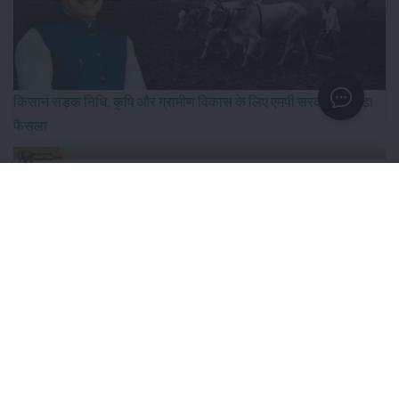
किसान सड़क निधि, कृषि और ग्रामीण विकास के लिए एमपी सरकार का बड़ा
फैसला
IFFCO-MC को मिला नया नेतृत्व, दिलीप संघाणी बने कंपनी के चेयरमैन