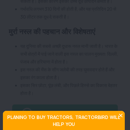
सकती है। इसका कारण इसकी उच्च दूध उत्पादन क्षमता है।
गर्भावधि लगभग 310 दिनों की होती है, और यह प्रतिदिन 20 से
30 लीटर तक दूध दे सकती है।
मुर्रा नस्ल की पहचान और विशेषताएं
यह दुनिया की सबसे अच्छी दुधारू नस्ल मानी जाती है। भारत के
सभी क्षेत्रों में पाई जाने वाली इस नस्ल का पालन मुख्यतः दिल्ली,
पंजाब और हरियाणा में होता है।
इस नस्ल की भैंस के सींग जलेबी की तरह घुमावदार होते हैं और
इसका रंग काला होता है।
इसका सिर छोटा, पूंछ लंबी, और पिछले हिस्से का विकास बेहतर
होता है।
Join TractorBird Whatsapp Group
PLANING TO BUY TRACTORS, TRACTORBIRD WILL
HELP YOU