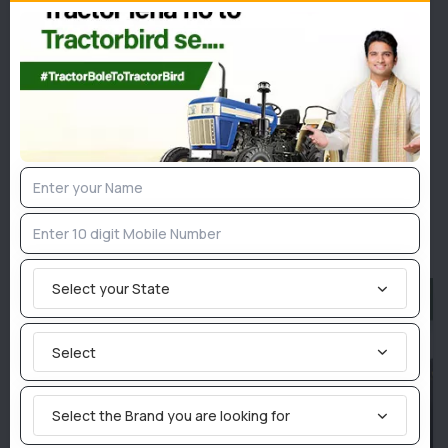
Categories
Agriculture News
Implement News
Livestock
Sarkari News
Tractor News
Weather News
Similar Posts
Select your State
Select
Select the Brand you are looking for