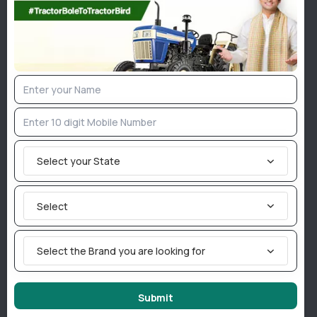
जाएंगी।
इसके अलावा, पर्याप्त बिजली, हाई स्पीड इंटरनेट कनेक्शन,
इलेक्ट्रॉनिक उपकरण और उपार्जन संबंधित जानकारी के लिए
सूचना पटल पर जानकारी प्रदर्शित करने का भी निर्देश दिया गया
है।
किसानों को गेहूं उपार्जन के बाद जल्दी से भुगतान सुनिश्चित किया
जाएगा।
Select your State
Join TractorBird Whatsapp Group
Select
Categories
Select the Brand you are looking for
Agriculture News
Implement News
Livestock
Submit
Sarkari News