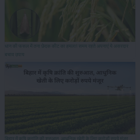
धान की फसल में तना छेदक कीट का हमला! समय रहते अपनाएं ये असरदार
बचाव उपाय
बिहार में कृषि क्रांति की शुरुआत, आधुनिक खेती के लिए करोड़ों रुपये मंजूर