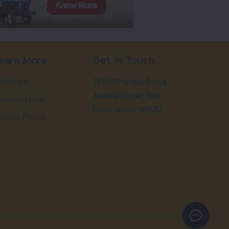
earn More
Get in Touch
bout Us
7/306 Pandav Road,
Jawala Nagar, New
erms of Use
Delhi, Delhi 110032
rivacy Policy