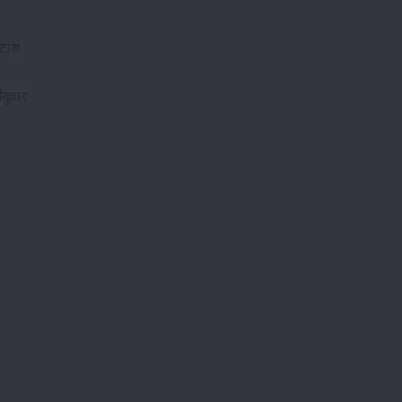
ोटाश
दुवार