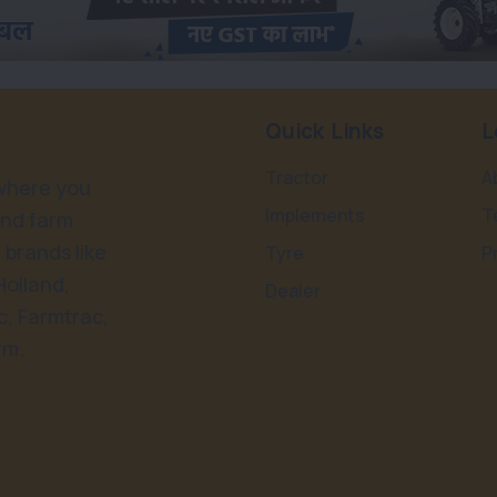
Quick Links
L
Tractor
A
 where you
Implements
T
and farm
 brands like
Tyre
P
Holland,
Dealer
, Farmtrac,
rm.