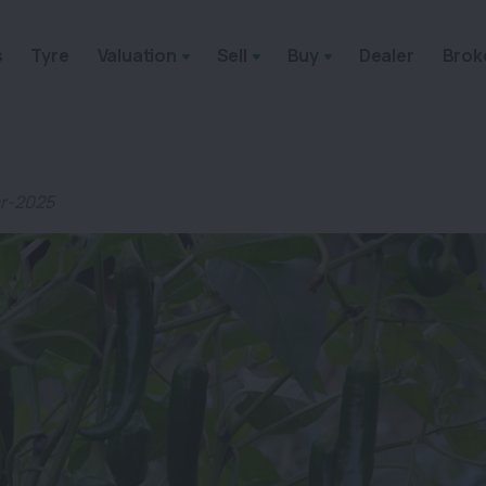
s
Tyre
Valuation
Sell
Buy
Dealer
Brok
ar-2025