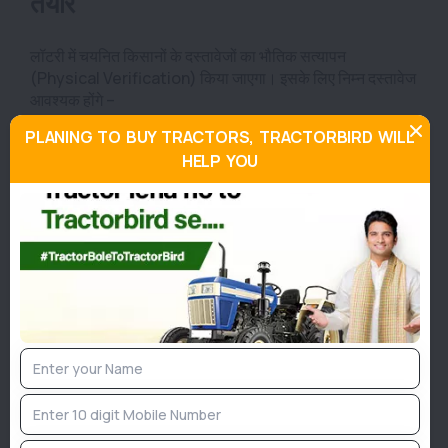
तैयार
लॉटरी में चयनित किसानों के दस्तावेजों का भौतिक सत्यापन
(Physical Verification) किया जाएगा। इसके लिए निम्न दस्तावेज
आवश्यक होंगे –
PLANING TO BUY TRACTORS, TRACTORBIRD WILL
किसान का आधार कार्ड (फोटोकॉपी)
HELP YOU
आधार से लिंक मोबाइल नंबर
बैंक पासबुक की प्रथम पृष्ठ की प्रति
डिमांड ड्राफ्ट की कॉपी
खसरा/खतौनी या बी–1 की कॉपी
जाति प्रमाणपत्र (यदि लागू हो, SC/ST किसानों के लिए
आवश्यक)
कब मिलेगी सब्सिडी राशि किसान के खाते में?
दस्तावेज सत्यापन और विभागीय स्वीकृति के बाद किसान को अधिकृत
डीलर से कृषि यंत्र खरीदना होता है।