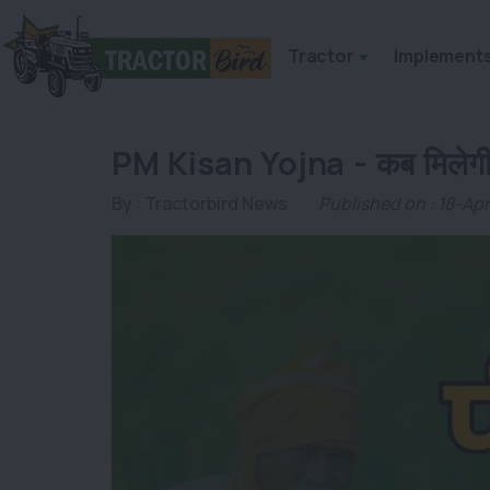
Tractor
Implement
PM Kisan Yojna - कब मिलेगी क
By :
Tractorbird News
Published on : 18-Ap