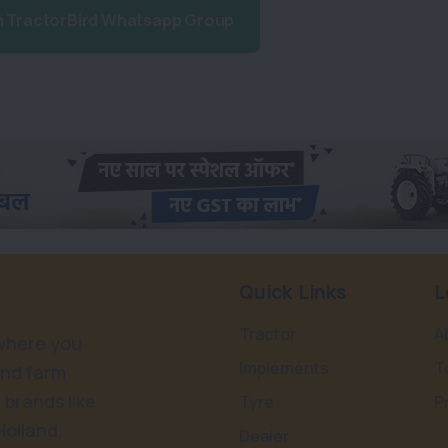
n TractorBird Whatsapp Group
Quick Links
L
Tractor
A
 where you
Implements
T
and farm
 brands like
Tyre
P
Holland,
Dealer