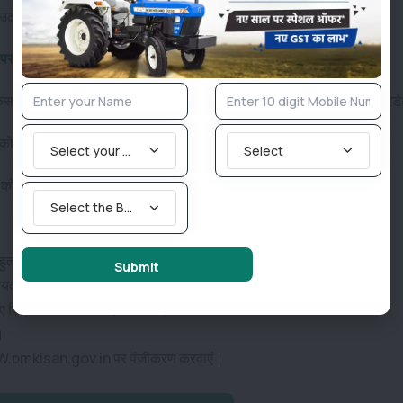
ा चाहते हैं तो इस खबर में बताई गई बातों का बहुत ध्यान रखें।
रीद सकते हैं किसान नया ट्रैक्टर
िसानों को हर समय योजना से जुड़े रहने की जरूरत है। अब योजना पर एक और अपड
 को खास ध्यान देना होगा।
Select your State
Select
ो पूरा करें वरना उन्हें योजना का लाभ लेने में
कठिनाई हो सकती है।
Select the Brand you are looking for
 बहुत आवश्यक है।
Submit
श्यक है।
ए किसान अपना नाम सही दर्ज करें ,
।
WW.pmkisan.gov.in पर पंजीकरण करवाएं।