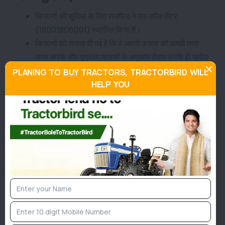
किसानों की सुविधा के लिए राजफैड ने एक कॉल सेंटर
(18001806001) स्थापित किया है।
किसानों को सलाह दी गई है कि वे अपनी फसल को अच्छी तरह
साफ करके और गुणवत्ता मानकों के अनुसार तैयार करके ही खरीद
केंद्रों पर लाएं।
PLANING TO BUY TRACTORS, TRACTORBIRD WILL
सहकारिता मंत्री ने किसानों को आश्वस्त किया है कि वे अपनी
HELP YOU
उपज ग्राम सेवा सहकारी समिति या नामित खरीद केंद्रों पर बिना
किसी असुविधा के बेच सकते हैं।
Join TractorBird Whatsapp Group
Categories
Agriculture News
Implement News