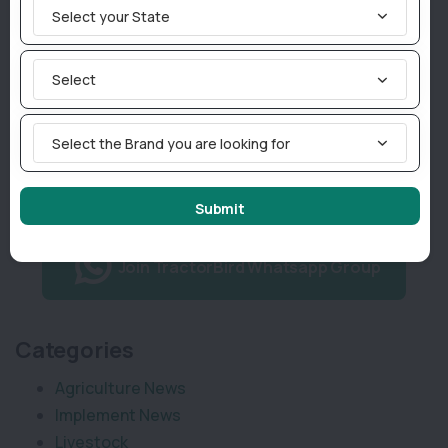
Select your State
फसल की कटाई 120-140 दिन बाद करनी चाहिए, जब फली में
बीज खड़कने लगे, कटाई दराती से की जाती हैं। थ्रेशिंग ट्रैक्टर
Select
या हाथ से फली को कठोर सतह पर पीटकर करें।
बीजों को तब तक धूप में सुखाएं जब तक कि उनकी नमी 10% न हो
जाए, जिससे भंडारण के लिए उपयुक्त रहें।
Select the Brand you are looking for
बीज उत्पादन जलवायु और प्रबंधन पर निर्भर करता है। बीज
उत्पादन 10-16 क्विंटल/हेक्टेयर तक होता है।
Submit
Join TractorBird Whatsapp Group
Categories
Agriculture News
Implement News
Livestock