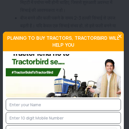
मिट्टी में पर्याप्त नमी होनी चाहिए, जिससे शुरुआती अवस्था में
सिंचाई की आवश्यकता न हो।
बीज बनने और फली पकने के समय 2-3 हल्की सिंचाई से उपज
बढ़ती है। यदि केवल एक सिंचाई संभव हो, तो इसे फली बनने या
पकने की अवस्था में देना चाहिए।
PLANING TO BUY TRACTORS, TRACTORBIRD WILL
HELP YOU
उर्वरक प्रबंधन:
यह एक दलहनी फसल है, इसलिए किसान प्रायः उर्वरक नहीं डालते।
लेकिन 20 किग्रा नाइट्रोजन (N), 40 किग्रा फॉस्फोरस (P), और
40 किग्रा पोटाश (K) प्रति हेक्टेयर देने से उपज में वृद्धि होती है।
- नाइट्रोजन की आधी मात्रा और फॉस्फोरस तथा पोटाश की पूरी मात्रा
अंतिम जुताई के समय डालें।
- शेष नाइट्रोजन 25-30 दिन बाद दें।
सनई की कटाई: