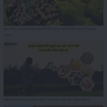
कम लागत, ज्यादा कमाई! मूंगफली की सफल खेती के लिए अपनाएं ये खास
उपाय
खरीफ फसलों की बुवाई कब करें? जानें सही समय और उचित बीज दर