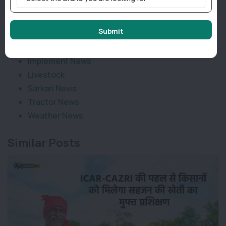
Categories
Submit
Agriculture News
Implement News
Livestock
Sarkari News
Tractor News
Weather News
Similar Posts