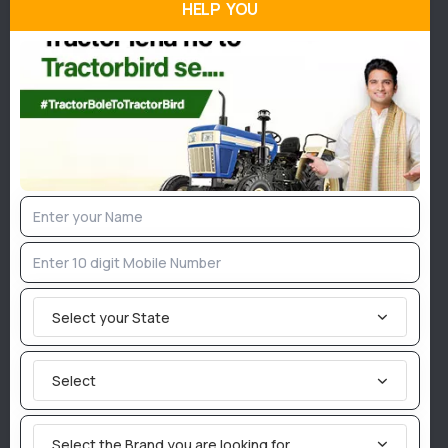
HELP YOU
डालें।
इसके अलावा, बुवाई के समय 30 किलोग्राम नाइट्रोजन, 50
किलोग्राम फास्फोरस, और 25 किलोग्राम पोटाश प्रति हेक्टेयर
की दर से खेत में डालें।
कुसुम की कटाई:
फसल की परिपक्वता पर ध्यान दें। जब पौधों और पत्तियों का रंग
मुरझाकर भूरा हो जाए, तो कटाई करें।
कटाई के बाद फसल को सुखाने के लिए खेत में रखें। थ्रेशर की
मदद से बीज को अलग करें और उन्हें बोरियों में सुरक्षित भंडारित
करें।
Select your State
Select
Join TractorBird Whatsapp Group
Select the Brand you are looking for