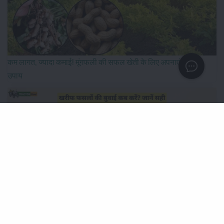
कम लागत, ज्यादा कमाई! मूंगफली की सफल खेती के लिए अपनाएं ये खास
उपाय
खरीफ फसलों की बुवाई कब करें? जानें सही समय और उचित बीज दर