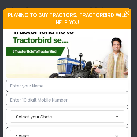
अंतरराष्ट्रीय बाजार मूल्य:
500-1000 रुपये प्रति किलो।
PLANING TO BUY TRACTORS, TRACTORBIRD WILL
HELP YOU
Join TractorBird Whatsapp Group
Categories
Agriculture News
Implement News
Livestock
Sarkari News
Tractor News
Weather News
Select your State
Similar Posts
Select